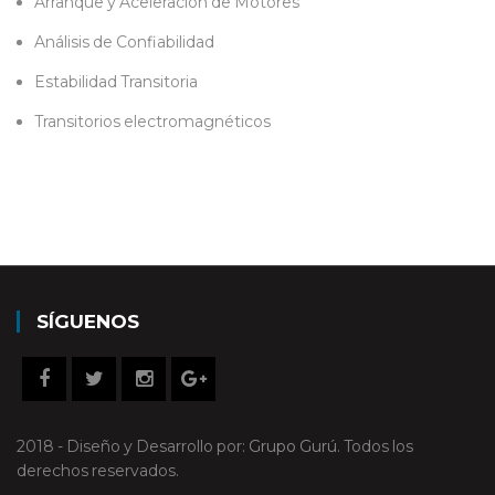
Arranque y Aceleración de Motores
Análisis de Confiabilidad
Estabilidad Transitoria
Transitorios electromagnéticos
SÍGUENOS
2018 - Diseño y Desarrollo por:
Grupo Gurú
. Todos los
derechos reservados.